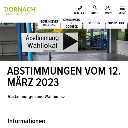
Login
Kopfzeile
zur Startseite
Direkt zur Hauptnavigation
Direkt zum Inhalt
Direkt zur Suche
Direkt zum Stichwortverzeichnis
KONTAKT
SUCHE
LOGIN
MENÜ
Suche
SOZIALREGIO
Inhalt
GEMEINDEVER
N
SCHULEN
MUSIKSCHULE
WALTUNG
DORNECK
ABSTIMMUNGEN VOM 12.
MÄRZ 2023
Abstimmungen und Wahlen
Informationen