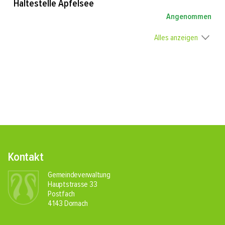
Haltestelle Apfelsee
Angenommen
Alles anzeigen
Fusszeile
Kontakt
Gemeindeverwaltung
Hauptstrasse 33
Postfach
4143 Dornach