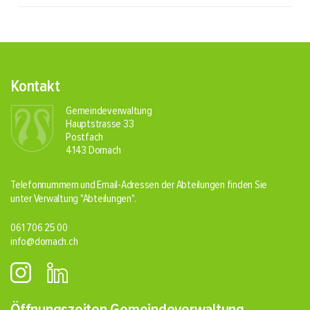
Fusszeile
Kontakt
Gemeindeverwaltung
Hauptstrasse 33
Postfach
4143 Dornach
Telefonnummern und Email-Adressen der Abteilungen finden Sie
unter Verwaltung
"Abteilungen"
.
061 706 25 00
info@dornach.ch
Öffnungszeiten Gemeindeverwaltung