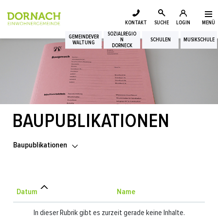
Login
Kopfzeile
zur Startseite
Direkt zur Hauptnavigation
Direkt zum Inhalt
Direkt zur Suche
Direkt zum Stichwortverzeichnis
KONTAKT
SUCHE
LOGIN
MENÜ
Suche
SOZIALREGIO
Inhalt
GEMEINDEVER
N
SCHULEN
MUSIKSCHULE
WALTUNG
DORNECK
BAUPUBLIKATIONEN
Baupublikationen
Datum
Name
In dieser Rubrik gibt es zurzeit gerade keine Inhalte.