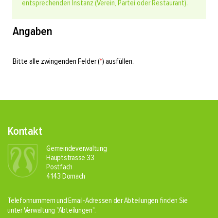
entsprechenden Instanz (Verein, Partei oder Restaurant).
Angaben
Bitte alle zwingenden Felder (
*
) ausfüllen.
Fusszeile
Kontakt
Gemeindeverwaltung
Hauptstrasse 33
Postfach
4143 Dornach
Telefonnummern und Email-Adressen der Abteilungen finden Sie
unter Verwaltung
"Abteilungen"
.