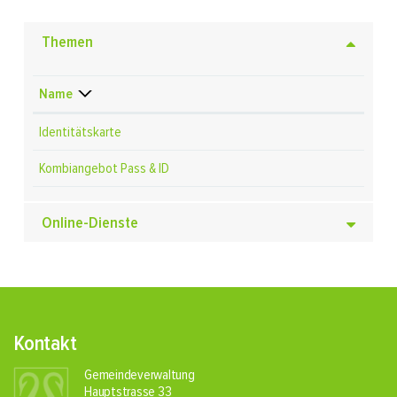
Themen
Name
Identitätskarte
Kombiangebot Pass & ID
Online-Dienste
Fusszeile
Kontakt
Gemeindeverwaltung
Hauptstrasse 33