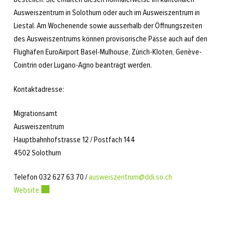
Ausweiszentrum in Solothurn oder auch im Ausweiszentrum in
Liestal. Am Wochenende sowie ausserhalb der Öffnungszeiten
des Ausweiszentrums können provisorische Pässe auch auf den
Flughäfen EuroAirport Basel-Mulhouse, Zürich-Kloten, Genève-
Cointrin oder Lugano-Agno beantragt werden.
Kontaktadresse:
Migrationsamt
Ausweiszentrum
Hauptbahnhofstrasse 12 / Postfach 144
4502 Solothurn
Telefon 032 627 63 70 /
ausweiszentrum@ddi.so.ch
Website
Externer Link wird in einem neuen Fenster geöffnet.