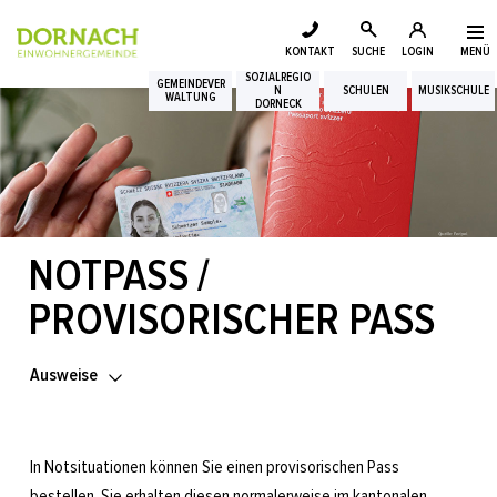
Login
Kopfzeile
zur Startseite
Direkt zur Hauptnavigation
Direkt zum Inhalt
Direkt zur Suche
Direkt zum Stichwortverzeichnis
KONTAKT
SUCHE
LOGIN
MENÜ
Suche
SOZIALREGIO
Inhalt
GEMEINDEVER
N
SCHULEN
MUSIKSCHULE
WALTUNG
DORNECK
NOTPASS /
Zugehörige Objekte
PROVISORISCHER PASS
Ausweise
In Notsituationen können Sie einen provisorischen Pass
bestellen. Sie erhalten diesen normalerweise im kantonalen