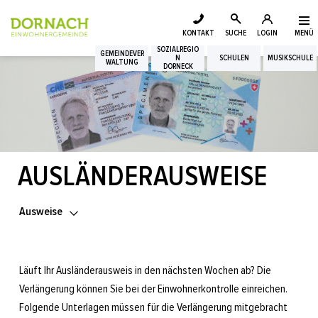
Login
Kopfzeile
zur Startseite
Direkt zur Hauptnavigation
Direkt zum Inhalt
Direkt zur Suche
Direkt zum Stichwortverzeichnis
KONTAKT
SUCHE
LOGIN
MENÜ
Suche
SOZIALREGIO
Inhalt
GEMEINDEVER
N
SCHULEN
MUSIKSCHULE
WALTUNG
DORNECK
AUSLÄNDERAUSWEISE
Zugehörige Objekte
Ausweise
Läuft Ihr Ausländerausweis in den nächsten Wochen ab? Die
Verlängerung können Sie bei der Einwohnerkontrolle einreichen.
Folgende Unterlagen müssen für die Verlängerung mitgebracht