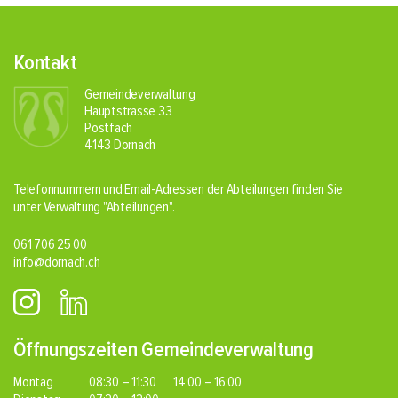
Fusszeile
Kontakt
Gemeindeverwaltung
Hauptstrasse 33
Postfach
4143 Dornach
Telefonnummern und Email-Adressen der Abteilungen finden Sie
unter Verwaltung
"Abteilungen"
.
061 706 25 00
info@dornach.ch
Öffnungszeiten Gemeindeverwaltung
Montag
08:30 – 11:30
14:00 – 16:00