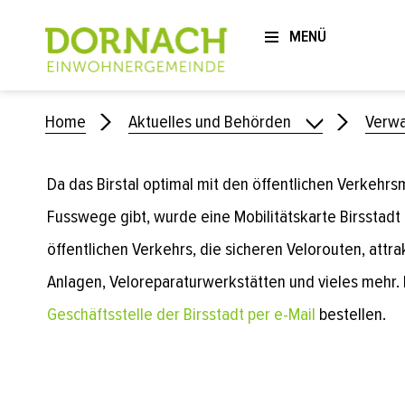
Login
MOBILITÄTSKAR
Kopfzeile
MENÜ
zur Startseite
Direkt zur Hauptnavigation
Direkt zum Inhalt
Direkt zur Suche
Direkt zum Stichwortverzeichnis
Suche
Inhalt
Home
Aktuelles und Behörden
Verwa
Da das Birstal optimal mit den öffentlichen Verkehrsm
Fusswege gibt, wurde eine Mobilitätskarte Birsstadt e
öffentlichen Verkehrs, die sicheren Velorouten, attr
Anlagen, Veloreparaturwerkstätten und vieles mehr. D
Geschäftsstelle der Birsstadt per e-Mail
bestellen.