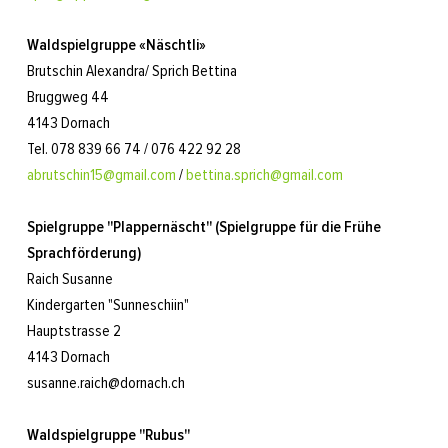
Waldspielgruppe «Näschtli»
Brutschin Alexandra/ Sprich Bettina
Bruggweg 44
4143 Dornach
Tel. 078 839 66 74 / 076 422 92 28
abrutschin15@gmail.com
/
bettina.sprich@gmail.com
Spielgruppe "Plappernäscht"
(Spielgruppe für die Frühe
Sprachförderung)
Raich Susanne
Kindergarten "Sunneschiin"
Hauptstrasse 2
4143 Dornach
susanne.raich@dornach.ch
Waldspielgruppe "Rubus"