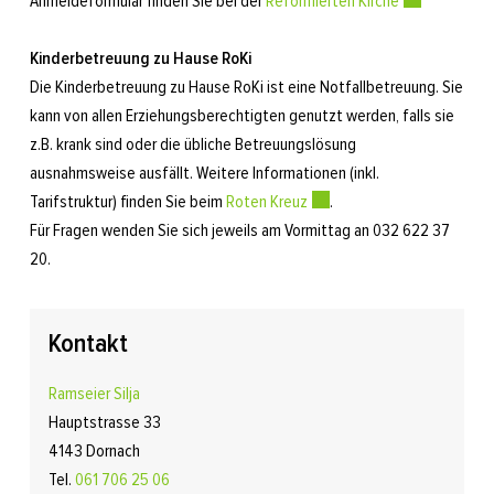
Anmeldeformular finden Sie bei der
Reformierten Kirche
Externer Link 
Kinderbetreuung zu Hause RoKi
Die Kinderbetreuung zu Hause RoKi ist eine Notfallbetreuung. Sie
kann von allen Erziehungsberechtigten genutzt werden, falls sie
z.B. krank sind oder die übliche Betreuungslösung
ausnahmsweise ausfällt. Weitere Informationen (inkl.
Tarifstruktur) finden Sie beim
Roten Kreuz
Externer Link wird in einem
.
Für Fragen wenden Sie sich jeweils am Vormittag an 032 622 37
20.
Kontakt
Ramseier Silja
Hauptstrasse 33
4143 Dornach
Tel.
061 706 25 06