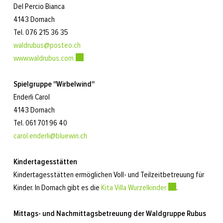
Del Percio Bianca
4143 Dornach
Tel. 076 215 36 35
waldrubus@posteo.ch
www.waldrubus.com
Externer Link wird in einem neuen Fenster geöffne
Spielgruppe "Wirbelwind"
Enderli Carol
4143 Dornach
Tel. 061 701 96 40
carol.enderli@bluewin.ch
Kindertagesstätten
Kindertagesstätten ermöglichen Voll- und Teilzeitbetreuung für
Kinder. In Dornach gibt es die
Kita Villa Wurzelkinder
Externer Link wird
.
Mittags- und Nachmittagsbetreuung der Waldgruppe Rubus