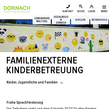
Login
Kopfzeile
zur Startseite
Direkt zur Hauptnavigation
Direkt zum Inhalt
Direkt zur Suche
Direkt zum Stichwortverzeichnis
KONTAKT
SUCHE
LOGIN
MENÜ
Suche
SOZIALREGIO
Inhalt
GEMEINDEVER
N
SCHULEN
MUSIKSCHULE
WALTUNG
DORNECK
FAMILIENEXTERNE
Zugehörige Objekte
KINDERBETREUUNG
Kinder, Jugendliche und Familien
Frühe Sprachförderung
Die Teilnahme steht seit dem Schuljahr 2023/24 allen Kindern