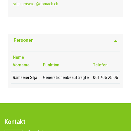
silja.ramseier@dornach.ch
Personen
Name
Vorname
Funktion
Telefon
Ramseier Silja
Generationenbeauftragte
061 706 25 06
Fusszeile
Kontakt