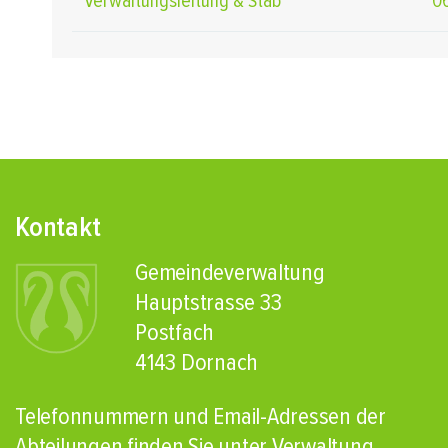
Verwaltungsleitung & Stab
0
Fusszeile
Kontakt
Gemeindeverwaltung
Hauptstrasse 33
Postfach
4143 Dornach
Telefonnummern und Email-Adressen der
Abteilungen finden Sie unter Verwaltung