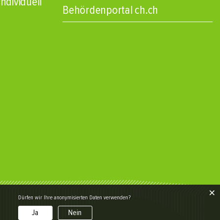
ndividuell
Behördenportal ch.ch
×
Dürfen wir Ihre anonymisierten Daten verwenden?
Ja
Nein