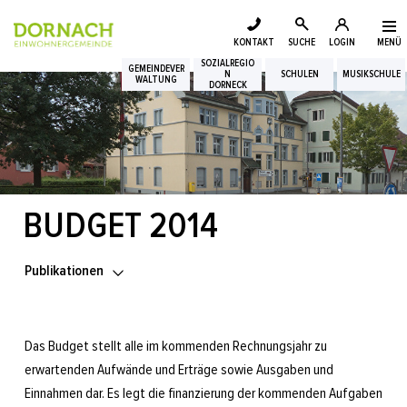
Login
Kopfzeile
zur Startseite
Direkt zur Hauptnavigation
Direkt zum Inhalt
Direkt zur Suche
Direkt zum Stichwortverzeichnis
KONTAKT
SUCHE
LOGIN
MENÜ
Suche
SOZIALREGIO
Inhalt
GEMEINDEVER
N
SCHULEN
MUSIKSCHULE
WALTUNG
DORNECK
BUDGET 2014
Publikationen
Das Budget stellt alle im kommenden Rechnungsjahr zu
erwartenden Aufwände und Erträge sowie Ausgaben und
Einnahmen dar. Es legt die finanzierung der kommenden Aufgaben