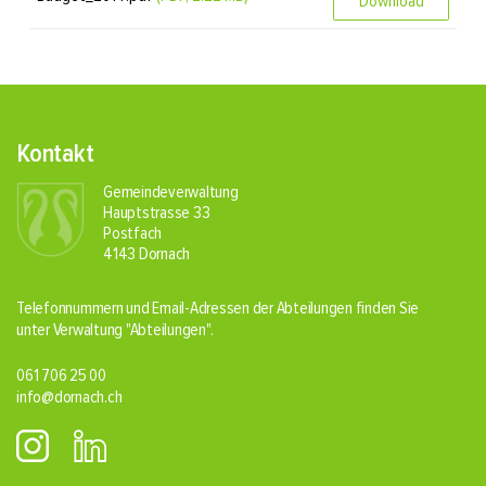
Download
Fusszeile
Kontakt
Gemeindeverwaltung
Hauptstrasse 33
Postfach
4143 Dornach
Telefonnummern und Email-Adressen der Abteilungen finden Sie
unter Verwaltung
"Abteilungen"
.
061 706 25 00
info@dornach.ch