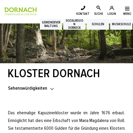
Login
Kopfzeile
zur Startseite
Direkt zur Hauptnavigation
Direkt zum Inhalt
Direkt zur Suche
Direkt zum Stichwortverzeichnis
KONTAKT
SUCHE
LOGIN
MENÜ
Suche
SOZIALREGIO
Inhalt
GEMEINDEVER
N
SCHULEN
MUSIKSCHULE
WALTUNG
DORNECK
KLOSTER DORNACH
Sehenswürdigkeiten
Das ehemalige Kapuzinerkloster wurde im Jahre 1676 erbaut.
Ermöglicht hat dies eine Erbschaft von Maria Magdalena von Roll.
Sie testamentierte 6000 Gulden für die Gründung eines Klosters