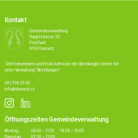
Fusszeile
Kontakt
Gemeindeverwaltung
Hauptstrasse 33
Postfach
4143 Dornach
Telefonnummern und Email-Adressen der Abteilungen finden Sie
unter Verwaltung
"Abteilungen"
.
061 706 25 00
info@dornach.ch
Öffnungszeiten Gemeindeverwaltung
Montag
08:30 – 11:30
14:00 – 16:00
Dienstag
07:30 – 13:00