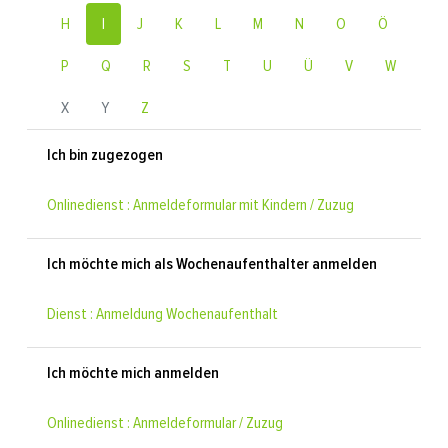
H
I
J
K
L
M
N
O
Ö
P
Q
R
S
T
U
Ü
V
W
X
Y
Z
Ich bin zugezogen
Onlinedienst : Anmeldeformular mit Kindern / Zuzug
Ich möchte mich als Wochenaufenthalter anmelden
Dienst : Anmeldung Wochenaufenthalt
Ich möchte mich anmelden
Onlinedienst : Anmeldeformular / Zuzug