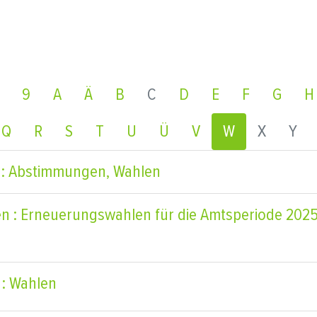
9
A
Ä
B
C
D
E
F
G
H
Q
R
S
T
U
Ü
V
W
X
Y
 : Abstimmungen, Wahlen
 : Erneuerungswahlen für die Amtsperiode 2025
 : Wahlen