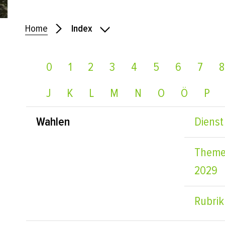
Home
Index
0
1
2
3
4
5
6
7
8
J
K
L
M
N
O
Ö
P
Wahlen
Dienst
Themen
2029
Rubrik