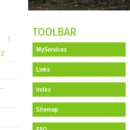
TOOLBAR
I
MyServices
Z
Links
 -
Index
(ausgewählt)
Sitemap
FAQ