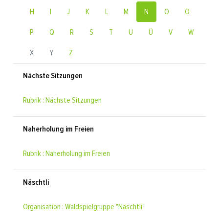
H
I
J
K
L
M
N
O
Ö
P
Q
R
S
T
U
Ü
V
W
X
Y
Z
Nächste Sitzungen
Rubrik : Nächste Sitzungen
Naherholung im Freien
Rubrik : Naherholung im Freien
Näschtli
Organisation : Waldspielgruppe "Näschtli"