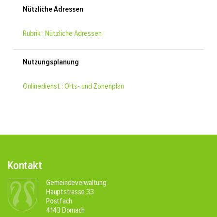
Nützliche Adressen
Rubrik : Nützliche Adressen
Nutzungsplanung
Onlinedienst : Orts- und Zonenplan
Fusszeile
Kontakt
Gemeindeverwaltung
Hauptstrasse 33
Postfach
4143 Dornach